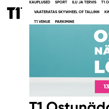
KAUPLUSED
SPORT
ILU JA TERVIS
T1 
VAATERATAS SKYWHEEL OF TALLINN
KI
T1 VENUE
PARKIMINE
T1 Ostunäd