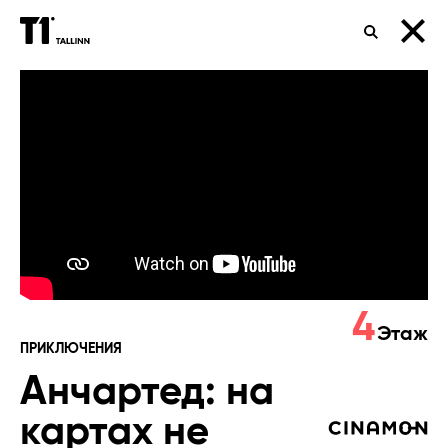
ПОИСК
Анчартед:
на
картах
не
значится
4
Этаж
ПРИКЛЮЧЕНИЯ
Анчартед: на
картах не