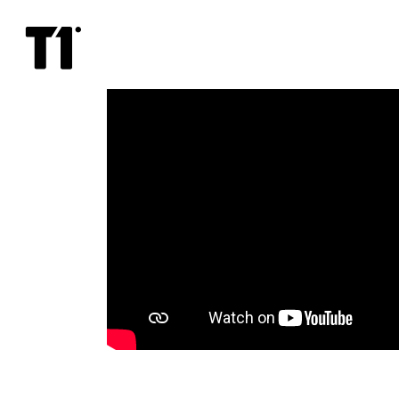
Billie
Eilish:
The
World’s
a
Little