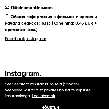
t1@cinamonkino.com
Общая информация о фильмах и времени
начала сеансов: 16113 (Kõne hind: 0,45 EUR +
operaatori tasu)
Facebook
Instagram
Instagram.
#t1tallinn #tasteoftallinn
See veebileht kasutab küpsiseid (cookies).
Veebilehe kasutamist jätkates nõustute küpsiste
kasutamisega.
Loe lähemalt
NÕUSTUN