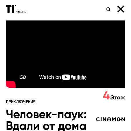
ПОИСК
Человек-
паук:
Вдали
от
дома
4
Этаж
ПРИКЛЮЧЕНИЯ
Человек-паук:
Вдали от дома