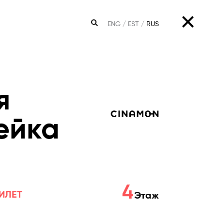
ENG
EST
RUS
ПОИСК
я
ейка
4
ИЛЕТ
Этаж