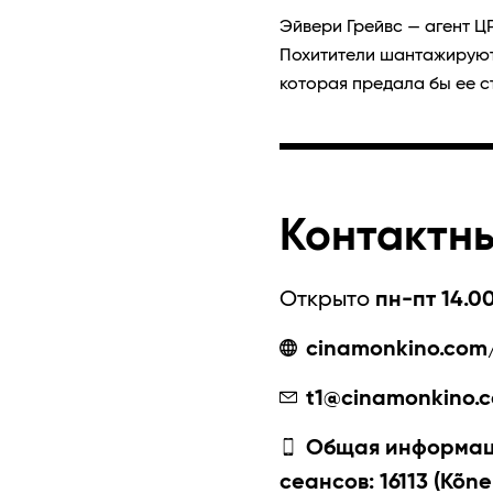
Эйвери Грейвс — агент Ц
Похитители шантажируют
которая предала бы ее с
Контактн
Открыто
пн-пт 14.00
cinamonkino.com/
t1@cinamonkino.
Общая информаци
сеансов: 16113 (Kõne