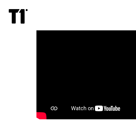
Чёрная
канарейка