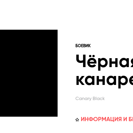
БОЕВИК
Чёрна
канар
Canary Black
ИНФОРМАЦИЯ И Б