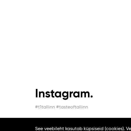
Instagram.
#t1tallinn #tasteoftallinn
See veebileht kasutab küpsiseid (cookies). 