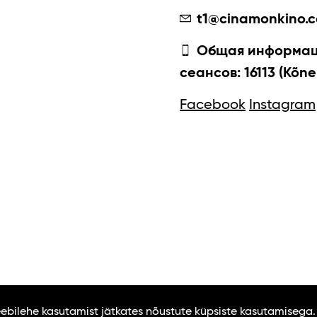
t1@cinamonkino.
Общая информаци
сеансов: 16113 (Kõne
Facebook
Instagram
Veebilehe kasutamist jätkates nõustute küpsiste kasutamisega