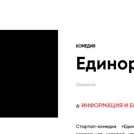
КОМЕДИЯ
Едино
Ükssarvik
ИНФОРМАЦИЯ И Б
Стартап-комедия «Еди