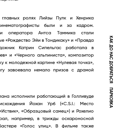
главных ролях Лийзы Пулк и Хенрика
кинематографисты были и за кадром.
ми оператора Антса Таммика стали
КАК ДО НАС ДОБРАТЬСЯ
е «Рождество Эйи в Тондикаку» и «Правда
удожник Катрин Сипельгас работала в
ев» и «Черного альпиниста», композитор
у к молодежной картине «Нулевая точка»,
гу завоевала немало призов с драмой
ПАРКОВКА
лана исполнили работающий в Голливуде
исхождения Йохан Урб («C.S.I.: Место
«Иствик», «Образцовый самец») и Рохелио
грал, например, в трижды оскароносной
бастере «Голос улиц». В фильме также