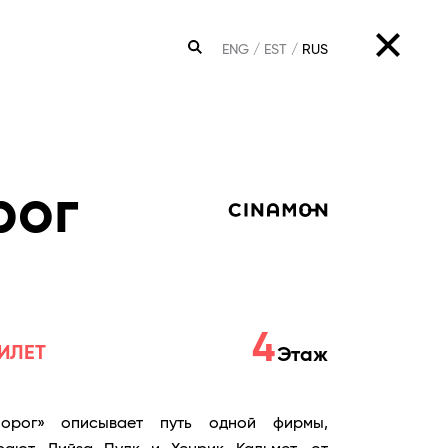
ENG
EST
RUS
ПОИСК
рог
4
ИЛЕТ
Этаж
норог» описывает путь одной фирмы,