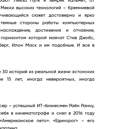
рают Лийза Пулк и Хенрик Кальмет, от
 Мекки высоких технологий – Кремниевой
учивающийся сюжет достоверно и ярко
 темные стороны работы компьютерных
наслаждение, достижения и отчаяние,
 горизонтом которой маячат Стив Джобс,
берг, Илон Маск и им подобные. И все в
 30 историй из реальной жизни эстонских
е 15 лет, иногда невероятных, иногда
сер – успешный ИТ-бизнесмен Райн Ранну,
ебя в кинематографе и снял в 2016 году
«Американское лето». «Единорог» – его
картина.