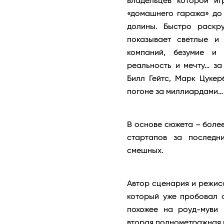
владельцев которой иг
«домашнего гаража» до
долины. Быстро раскр
показывает светлые и
компаний, безумие и 
реальность и мечту… за
Билл Гейтс, Марк Цукер
погоне за миллиардами…
В основе сюжета – более
стартапов за последни
смешных.
Автор сценария и режис
который уже пробовал с
похожее на роуд-муви 
вторая полнометражная 