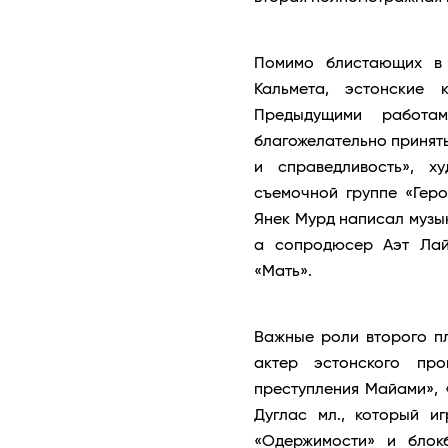
Помимо блистающих в 
Кальмета, эстонские 
Предыдущими работа
благожелательно приняты
и справедливость», х
съемочной группе «Геро
Янек Мурд написал музык
а сопродюсер Аэт Лай
«Мать».
Важные роли второго п
актер эстонского про
преступления Майами», 
Дуглас мл., который и
«Одержимости» и блок