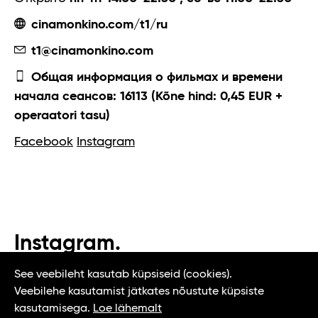
cinamonkino.com/t1/ru
t1@cinamonkino.com
Общая информация о фильмах и времени
начала сеансов: 16113 (Kõne hind: 0,45 EUR +
operaatori tasu)
Facebook
Instagram
Instagram.
#t1tallinn #tasteoftallinn
See veebileht kasutab küpsiseid (cookies).
Veebilehe kasutamist jätkates nõustute küpsiste
kasutamisega.
Loe lähemalt