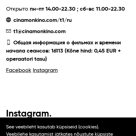
Открыто
пн-пт 14.00-22.30 ; сб-вс 11.00-22.30
cinamonkino.com/t1/ru
t1@cinamonkino.com
Общая информация о фильмах и времени
начала сеансов: 16113 (Kõne hind: 0,45 EUR +
operaatori tasu)
Facebook
Instagram
Instagram.
#t1tallinn #tasteoftallinn
See veebileht kasutab küpsiseid (cookies).
Veebilehe kasutamist jätkates nõustute küpsiste