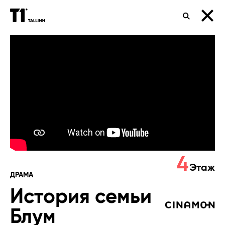
ПОИСК
История
семьи
Блум
4
Этаж
ДРАМА
История семьи
Блум