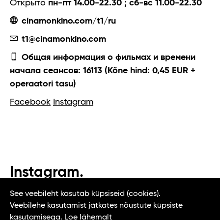
Открыто
пн-пт 14.00-22.30 ; сб-вс 11.00-22.30
cinamonkino.com/t1/ru
t1@cinamonkino.com
Общая информация о фильмах и времени
начала сеансов: 16113 (Kõne hind: 0,45 EUR +
operaatori tasu)
Facebook
Instagram
Instagram.
#t1tallinn #tasteoftallinn
See veebileht kasutab küpsiseid (cookies).
Veebilehe kasutamist jätkates nõustute küpsiste
kasutamisega.
Loe lähemalt