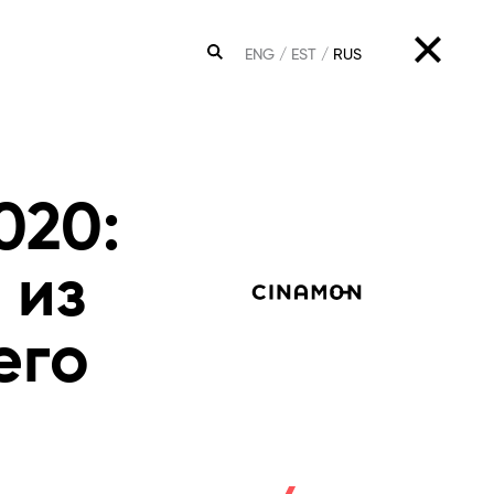
ENG
EST
RUS
ПОИСК
020:
 из
его