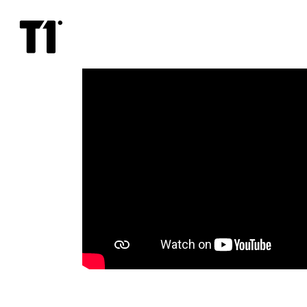
JAFF
2020:
Мирай
из
будущего