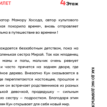
4
ИЛЕТ
Этаж
атор Мамору Хосода, автор культового
рая покорила время», вновь отправляет
льма в путешествие во времени !
аждается беззаботным детством, пока на
маленькая сестра Мирай. Так как младенец
е мамы и папы, мальчик очень ревнует
 и часто прячется на заднем дворе, где
КАК ДО НАС ДОБРАТЬСЯ
ное дерево. Внезапно Кун оказывается в
где переплетаются настоящее, прошлое и
им он встречает родственников из разных
ькой девочкой, прадедушку — сильным
ю сестру — подростком. Благодаря этим
м Кун открывает для себя новый мир.