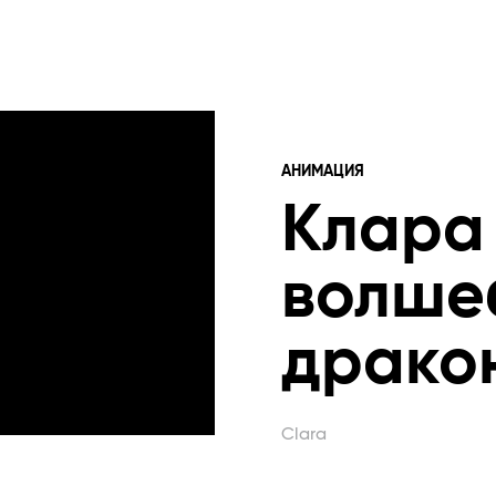
АНИМАЦИЯ
Клара
волше
драко
Clara