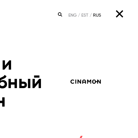
ENG
EST
RUS
ПОИСК
 и
бный
н