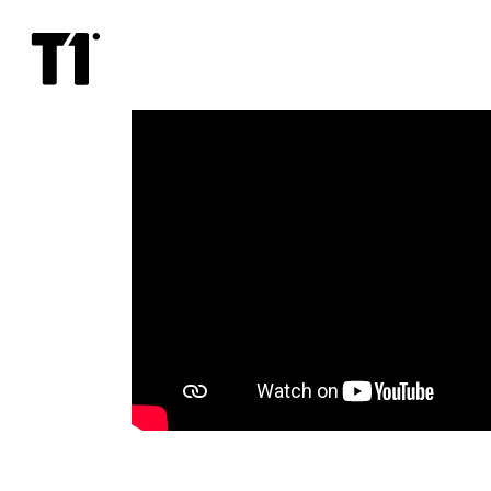
Клара
и
волшебный
дракон