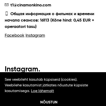
t1@cinamonkino.com
Общая информация о фильмах и времени
начала сеансов: 16113 (Kõne hind: 0,45 EUR +
operaatori tasu)
Facebook
Instagram
Instagram.
#t1tallinn #tasteoftallinn
See veebileht kasutab küpsiseid (cookies).
Veebilehe kasutamist jätkates nõustute küpsiste
kasutamisega.
Loe lähemalt
NÕUSTUN