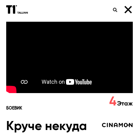
ПОИСК
Круче
некуда
4
Этаж
БОЕВИК
Круче некуда