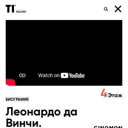
ПОИСК
Леонардо
да
Винчи.
Неизведанные
миры
4
Этаж
БИОГРАФИЯ
Леонардо да
Винчи.