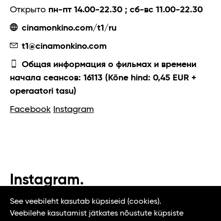
Открыто
пн-пт 14.00-22.30 ; сб-вс 11.00-22.30
cinamonkino.com/t1/ru
t1@cinamonkino.com
Общая информация о фильмах и времени
начала сеансов: 16113 (Kõne hind: 0,45 EUR +
operaatori tasu)
Facebook
Instagram
Instagram.
#t1tallinn #tasteoftallinn
See veebileht kasutab küpsiseid (cookies).
Veebilehe kasutamist jätkates nõustute küpsiste