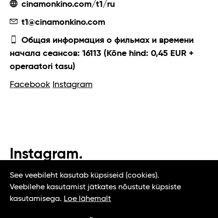
cinamonkino.com/t1/ru
t1@cinamonkino.com
Общая информация о фильмах и времени
начала сеансов: 16113 (Kõne hind: 0,45 EUR +
operaatori tasu)
Facebook
Instagram
Instagram.
#t1tallinn #tasteoftallinn
See veebileht kasutab küpsiseid (cookies).
Veebilehe kasutamist jätkates nõustute küpsiste
kasutamisega.
Loe lähemalt