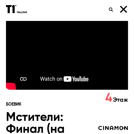
ПОИСК
Мстители:
Финал
(на
русском)
4
Этаж
БОЕВИК
Мстители:
Финал (на