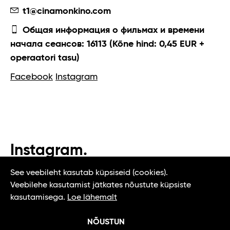
t1@cinamonkino.com
Общая информация о фильмах и времени
начала сеансов: 16113 (Kõne hind: 0,45 EUR +
operaatori tasu)
Facebook
Instagram
Instagram.
#t1tallinn #tasteoftallinn
See veebileht kasutab küpsiseid (cookies).
Veebilehe kasutamist jätkates nõustute küpsiste
kasutamisega.
Loe lähemalt
NÕUSTUN