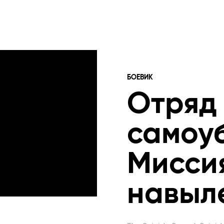
БОЕВИК
Отряд
самоу
Мисси
навыл