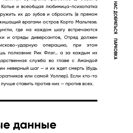
КАК ДО НАС ДОБРАТЬСЯ
, Копье и всеобщая любимица-психопатка
ружить их до зубов и сбросить (в прямом
 кишащий врагами остров Корто Мальтезе.
нгли, где на каждом шагу встречаются
ки и отряды диверсантов, Отряд должен
ПАРКОВКА
исково-ударную операцию, при этом
ишь полковник Рик Флэг… а за каждым их
дарственная служба во главе с Амандой
дин неверный шаг — и их ждет смерть (будь
соратников или самой Уоллер). Если кто-то
 лучше ставить против них — против всех.
ые данные