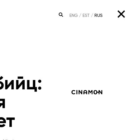
ENG
EST
RUS
ПОИСК
бийц:
я
ет