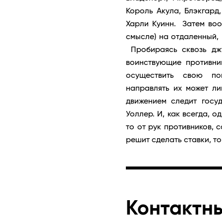
Король Акула, Блэкгард
Харли Куинн. Затем воо
смысле) на отдаленный,
Пробираясь сквозь джу
воинствующие противни
осуществить свою по
направлять их может л
движением следит госу
Уоллер. И, как всегда, о
то от рук противников, 
решит сделать ставки, то
Контактн