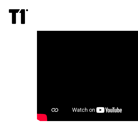
Отряд
самоубийц:
Миссия
навылет