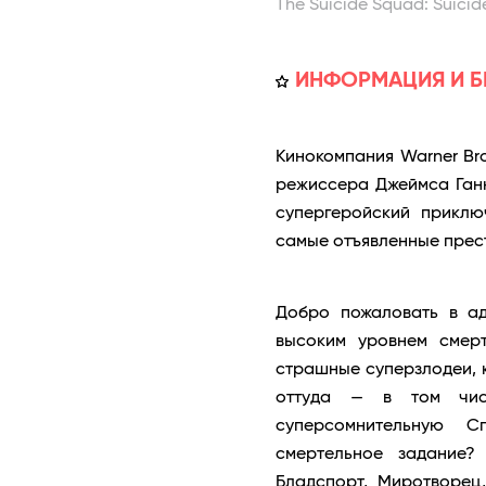
The Suicide Squad: Suicid
ИНФОРМАЦИЯ И Б
Кинокомпания Warner Bro
режиссера Джеймса Ган
супергеройский приклю
самые отъявленные прес
Добро пожаловать в а
высоким уровнем смер
страшные суперзлодеи, к
оттуда — в том чис
суперсомнительную 
смертельное задание?
Бладспорт, Миротворец,