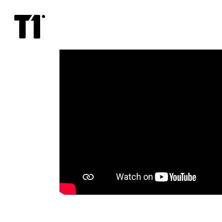
Пара
из
будущего