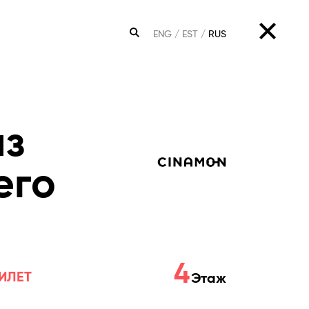
ENG
EST
RUS
ПОИСК
из
его
4
ИЛЕТ
Этаж