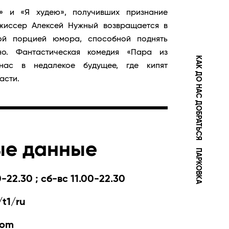
» и «Я худею», получивших признание
жиссер Алексей Нужный возвращается в
ой порцией юмора, способной поднять
но. Фантастическая комедия «Пара из
КАК ДО НАС ДОБРАТЬСЯ
нас в недалекое будущее, где кипят
асти.
ые данные
ПАРКОВКА
-22.30 ; сб-вс 11.00-22.30
t1/ru
com