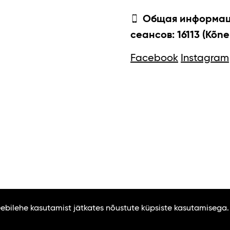
Общая информаци
сеансов: 16113 (Kõne
Facebook
Instagram
Veebilehe kasutamist jätkates nõustute küpsiste kasutamisega