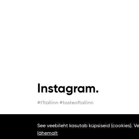
Instagram.
#t1tallinn #tasteoftallinn
See veebileht kasutab küpsiseid (cookies). 
lähemalt