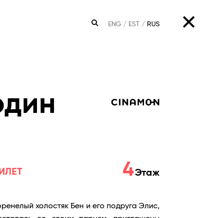
ENG
EST
RUS
ПОИСК
один
4
ИЛЕТ
Этаж
оренелый холостяк Бен и его подруга Элис,