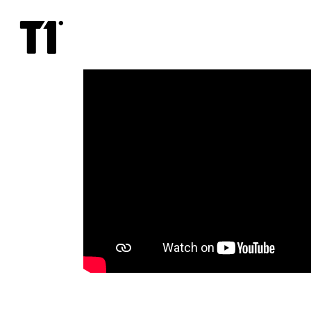
Плюс
один