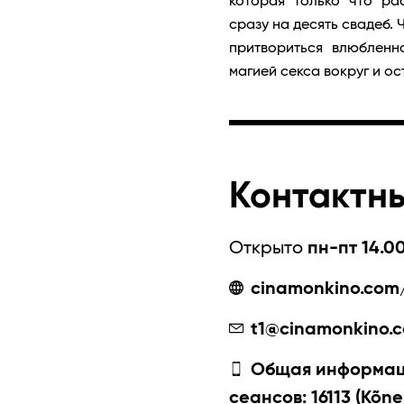
которая только что ра
сразу на десять свадеб.
притвориться влюбленн
магией секса вокруг и ос
Контактн
Открыто
пн-пт 14.00
cinamonkino.com/
t1@cinamonkino.
Общая информаци
сеансов: 16113 (Kõne