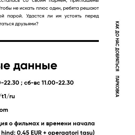
ссталась со своим парнем, приглашены
 Чтобы не искать плюс один, ребята решают
ой парой. Удастся ли им устоять перед
КАК ДО НАС ДОБРАТЬСЯ
таться друзьями?
ые данные
ПАРКОВКА
-22.30 ; сб-вс 11.00-22.30
t1/ru
com
я о фильмах и времени начала
 hind: 0,45 EUR + operaatori tasu)