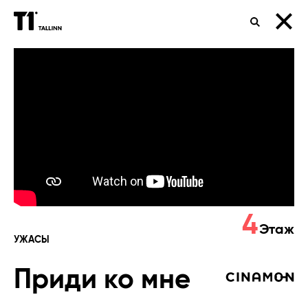
ПОИСК
Приди
ко
мне
4
Этаж
УЖАСЫ
Приди ко мне