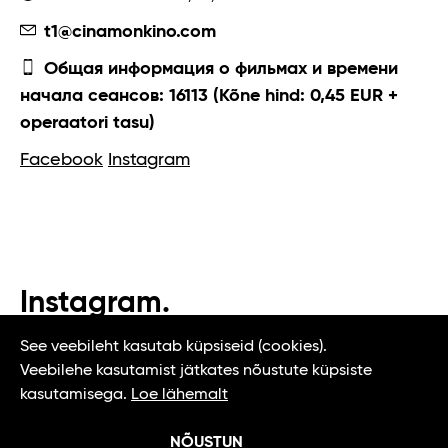
t1@cinamonkino.com
Общая информация о фильмах и времени
начала сеансов: 16113 (Kõne hind: 0,45 EUR +
operaatori tasu)
Facebook
Instagram
Instagram.
#t1tallinn #tasteoftallinn
See veebileht kasutab küpsiseid (cookies).
Veebilehe kasutamist jätkates nõustute küpsiste
kasutamisega.
Loe lähemalt
NÕUSTUN