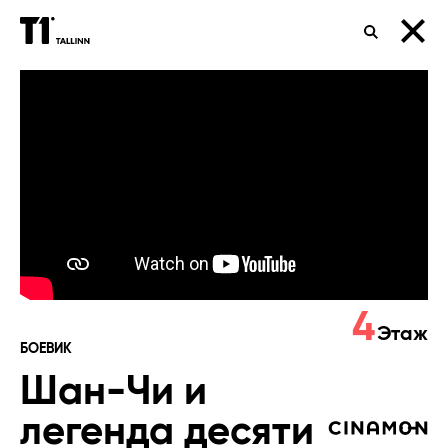
ПОИСК
Шан-
Чи
и
легенда
десяти
колец
4
Этаж
БОЕВИК
Шан-Чи и
легенда десяти