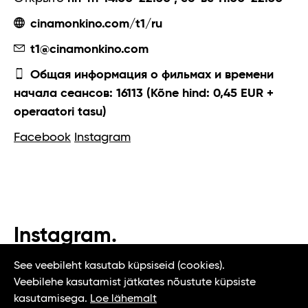
cinamonkino.com/t1/ru
t1@cinamonkino.com
Общая информация о фильмах и времени
начала сеансов: 16113 (Kõne hind: 0,45 EUR +
operaatori tasu)
Facebook
Instagram
Instagram.
#t1tallinn #tasteoftallinn
See veebileht kasutab küpsiseid (cookies).
Veebilehe kasutamist jätkates nõustute küpsiste
kasutamisega.
Loe lähemalt