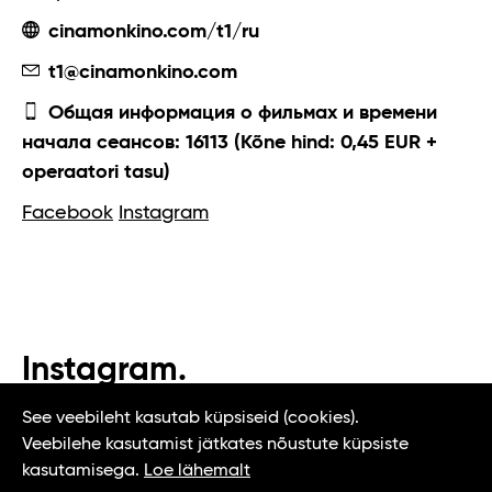
cinamonkino.com/t1/ru
t1@cinamonkino.com
Общая информация о фильмах и времени
начала сеансов: 16113 (Kõne hind: 0,45 EUR +
operaatori tasu)
Facebook
Instagram
Instagram.
#t1tallinn #tasteoftallinn
See veebileht kasutab küpsiseid (cookies).
Veebilehe kasutamist jätkates nõustute küpsiste
kasutamisega.
Loe lähemalt