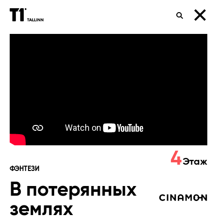
ПОИСК
В
потерянных
землях
4
Этаж
ФЭНТЕЗИ
В потерянных
землях