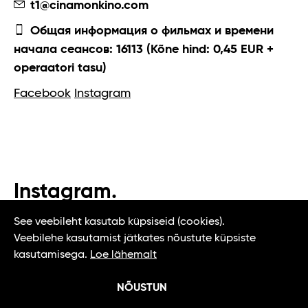
t1@cinamonkino.com
Общая информация о фильмах и времени
начала сеансов: 16113 (Kõne hind: 0,45 EUR +
operaatori tasu)
Facebook
Instagram
Instagram.
#t1tallinn #tasteoftallinn
See veebileht kasutab küpsiseid (cookies).
Veebilehe kasutamist jätkates nõustute küpsiste
kasutamisega.
Loe lähemalt
NÕUSTUN