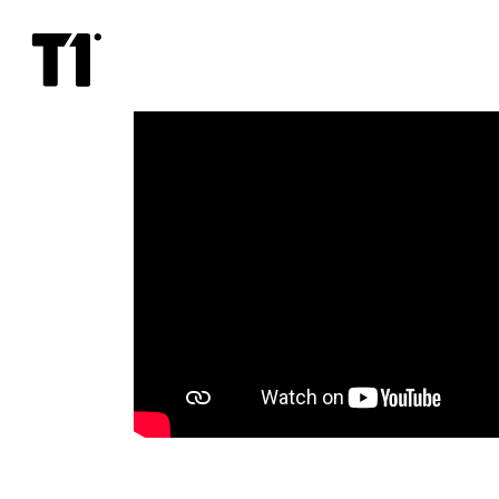
Вечность
между
нами