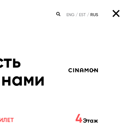
ENG
EST
RUS
ПОИСК
сть
 нами
4
ИЛЕТ
Этаж