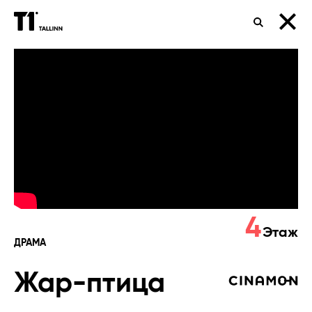
ПОИСК
Жар-
птица
4
Этаж
ДРАМА
Жар-птица