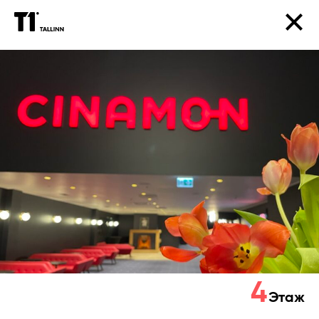
CINAMON
T1
4
Этаж