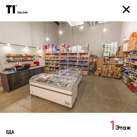
IGAVESTI
продукты
питания
1
Этаж
ЕДА