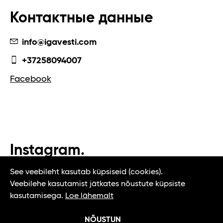
Контактные данные
info@igavesti.com
+37258094007
Facebook
Instagram.
#t1tallinn #tasteoftallinn
See veebileht kasutab küpsiseid (cookies).
Veebilehe kasutamist jätkates nõustute küpsiste
kasutamisega.
Loe lähemalt
NÕUSTUN