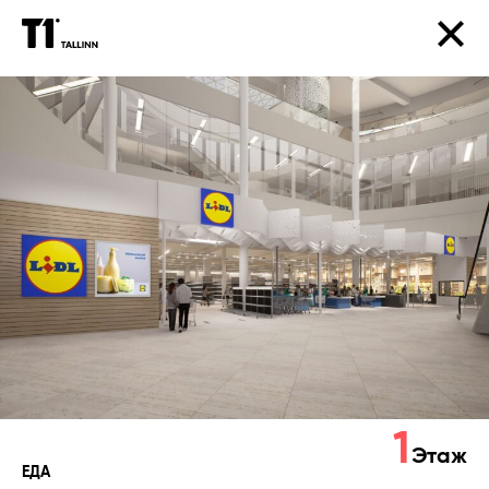
Lidl
1
Этаж
ЕДА