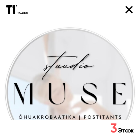
MUSE
Stuudio
3
Этаж