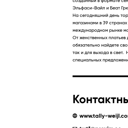
созданный в формате сем
Эльфаси-Вайл и Беат Гр
На сегодняшний день то
магазинами в 39 странах
международном рынке м
От женственных платьев д
обязательно найдете сво
так и для выхода в свет
специальных предложени
Контактн
www.tally-weijl.c