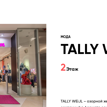
МОДА
TALLY 
2
Этаж
TALLY WEiJL – озорной ж