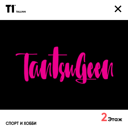
Tantsu-
ja
fitnessklubi
TantsuGeen
2
Этаж
СПОРТ И ХОББИ