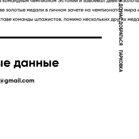
КАК ДО НАС ДОБРАТЬСЯ
я командным чемпионом Эстонии и завоевал девять золоты
ве золотые медали в личном зачете на чемпионатах мира 
ставе команды шпажистов. помимо нескольких других мед
ПАРКОВКА
ые данные
v@gmail.com