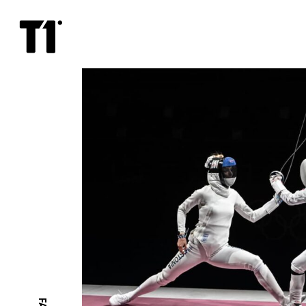
Vehklemisklubi
Le
Glaive