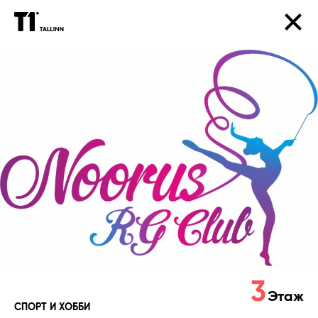
Võimlemisklubi
Noorus
3
Этаж
СПОРТ И ХОББИ