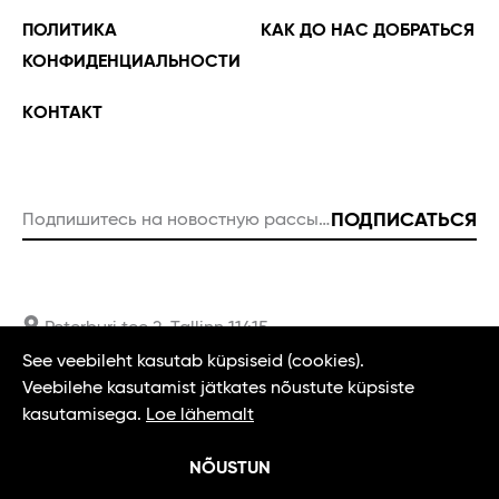
ПОЛИТИКА
КАК ДО НАС ДОБРАТЬСЯ
КОНФИДЕНЦИАЛЬНОСТИ
KОНТАКТ
ПОДПИСАТЬСЯ
Подпишитесь на новостную рассылку
Пожалуйста, введите правильный адрес электронной почты
Peterburi tee 2, Tallinn 11415
See veebileht kasutab küpsiseid (cookies).
Veebilehe kasutamist jätkates nõustute küpsiste
info@t1tallinn.com
kasutamisega.
Loe lähemalt
6005540
NÕUSTUN