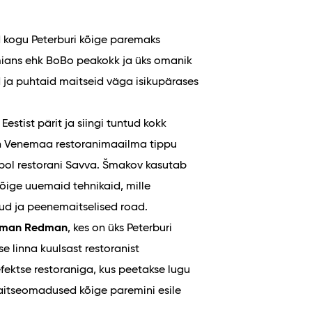
 kogu Peterburi kõige paremaks
mians ehk BoBo peakokk ja üks omanik
id ja puhtaid maitseid väga isikupärases
estist pärit ja siingi tuntud kokk
 on Venemaa restoranimaailma tippu
pol restorani Savva. Šmakov kasutab
kõige uuemaid tehnikaid, mille
etud ja peenemaitselised road.
man Redman
, kes on üks Peterburi
se linna kuulsast restoranist
fektse restoraniga, kus peetakse lugu
 maitseomadused kõige paremini esile