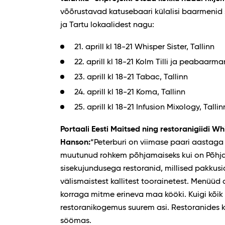
võõrustavad katusebaari külalisi baarmenid s
ja Tartu lokaalidest nagu:
21. aprill kl 18-21 Whisper Sister, Tallinn
22. aprill kl 18-21 Kolm Tilli ja peabaarm
23. aprill kl 18-21 Tabac, Tallinn
24. aprill kl 18-21 Koma, Tallinn
25. aprill kl 18-21 Infusion Mixology, Tallin
Portaali
Eesti Maitsed
ning restoranigiidi Wh
Hanson:
“Peterburi on viimase paari aastag
muutunud rohkem põhjamaiseks kui on Põhjam
sisekujundusega restoranid, millised pakkusid
välismaistest kallitest toorainetest. Menüüd 
korraga mitme erineva maa kööki. Kuigi kõik ol
restoranikogemus suurem asi. Restoranides 
söömas.