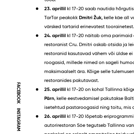
23. aprillil
kl 17-20 saab nautida hõrgutis
TarTar peakokk
Dmitri Žuk,
kelle käe all 
värsked tartarid erinevatest toorainetest
24. aprillil
kl 17-20 näitab oma parimaid
restoranist Cru. Dmitri oskab otsida ja l
restoranid kasutavad vähem või üldse ei
roogasid, millede nimed on sageli humoo
maksimaalselt ära. Kõige selle tulemusen
restoranides pakutavast.
FACEBOOK
25. aprillil
kl 17-20 on kohal Tallinna kõ
Pärn
, kelle eestvedamisel pakutakse Bal
isetehtud pastaroogasid ning toitu, mis 
INSTAGRAM
26. aprillil
kl 17-20 lõpetab eriprogrammi
autorirestoran Söe tegutseb Tallinna van