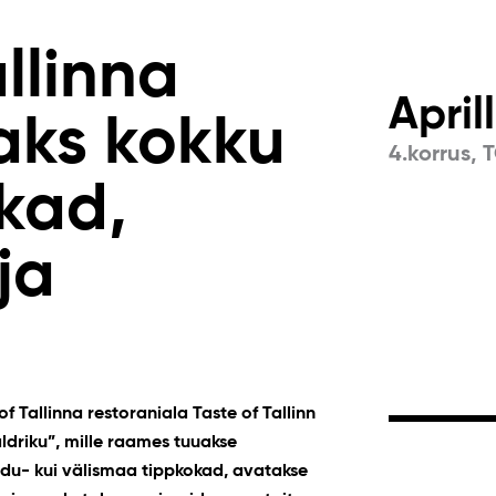
allinna
April
aks kokku
4.korrus, 
kad,
ja
 Tallinna restoraniala Taste of Tallinn
taldriku”, mille raames tuuakse
odu- kui välismaa tippkokad, avatakse