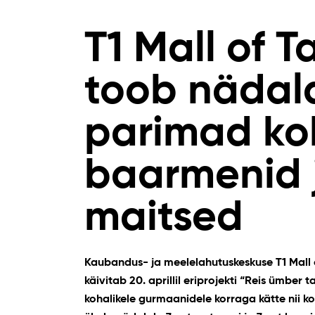
T1 Mall of T
toob nädal
parimad ko
baarmenid 
maitsed
Kaubandus- ja meelelahutuskeskuse T1 Mall of
käivitab 20. aprillil eriprojekti “Reis ümber 
kohalikele gurmaanidele korraga kätte nii k