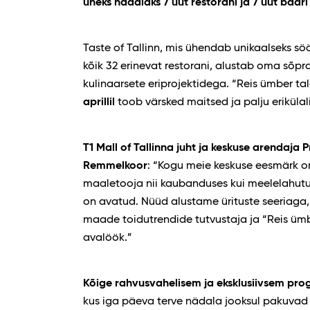
üheks nädalaks 7 uut restorani ja 7 uut baa
Taste of Tallinn, mis ühendab unikaalseks sö
kõik 32 erinevat restorani, alustab oma sõp
kulinaarsete eriprojektidega. “Reis ümber ta
aprillil
toob värsked maitsed ja palju eriküla
T1 Mall of Tallinna juht ja keskuse arendaja P
Remmelkoor
: “Kogu meie keskuse eesmärk on
maaletooja nii kaubanduses kui meelelahut
on avatud. Nüüd alustame ürituste seeriaga,
maade toidutrendide tutvustaja ja “Reis ümbe
avalöök.”
Kõige rahvusvahelisem ja eksklusiivsem pro
kus iga päeva terve nädala jooksul pakuvad