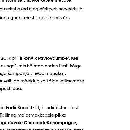
mistamise viis. Rohkete erinevate
itseküllased ning efektselt serveeritud.
llinna gurmeerestoranide seas üks
 20.
aprillil kohvik Pavlova
ümber. Kell
Lounge”, mis hõlmab endas Eesti kõige
ega šampanjat, head muusikat,
tivalil on mõeldud ka kõige väiksemate
mpust juua.
idi
Parki
Kondiitrist
, kondiitristuudiost
le Tallinna maiasmokkadele pikka
ogi kõrvale
Chocolate&champagne
,