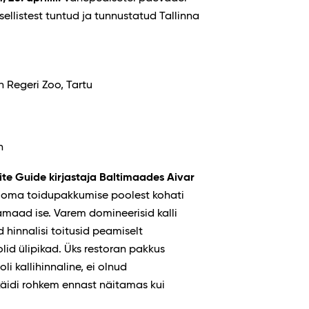
ellistest tuntud ja tunnustatud Tallinna
an Regeri Zoo, Tartu
n
ite Guide kirjastaja Baltimaades Aivar
a oma toidupakkumise poolest kohati
aad ise. Varem domineerisid kalli
 hinnalisi toitusid peamiselt
olid ülipikad. Üks restoran pakkus
i kallihinnaline, ei olnud
käidi rohkem ennast näitamas kui