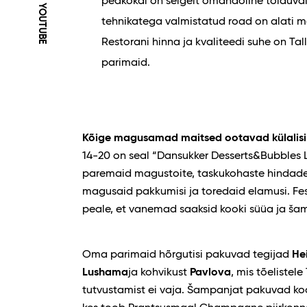
peakokal on selgelt omanäoline toiduval
YOUTUBE
tehnikatega valmistatud road on alati ma
Restorani hinna ja kvaliteedi suhe on Ta
parimaid.
Kõige magusamad maitsed ootavad külalisi
14-20 on seal “Dansukker Desserts&Bubbles 
paremaid magustoite, taskukohaste hindad
magusaid pakkumisi ja toredaid elamusi. Fes
peale, et vanemad saaksid kooki süüa ja ša
Oma parimaid hõrgutisi pakuvad tegijad
He
Lushama
ja kohvikust
Pavlova
, mis tõeliste
tutvustamist ei vaja. Šampanjat pakuvad ko