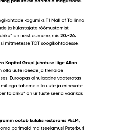
ri ning pakutakse parimaid magustoite.
ögikohtade kogumiks T1 Mall of Tallinna
rade ja külastajate rõõmustamist
ldriku” on neist esimene, mis
20.-26.
lisi mitmetesse TOT söögikohtadesse.
ro Kapital Grupi juhatuse liige Allan
 olla uute ideede ja trendide
uses. Euroopas ainulaadne vaateratas
 millega tahame olla uute ja erinevate
r taldriku” on ürituste seeria väärikas
gramm ootab külalisi
restoranis PELM
,
 oma parimaid maitseelamusi Peterburi