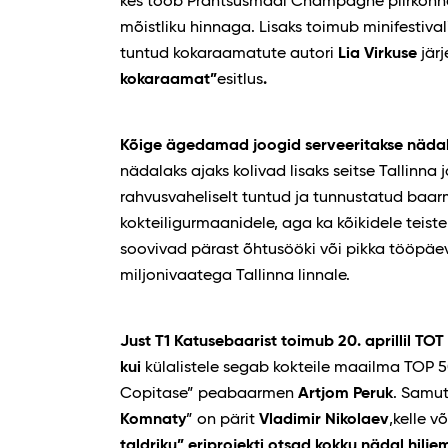
kes toob Prantsusmaal Champagne piirkonna
mõistliku hinnaga. Lisaks toimub minifestiva
tuntud kokaraamatute autori
Lia Virkuse
jär
kokaraamat”
esitlus
.
Kõige ägedamad joogid serveeritakse näda
nädalaks ajaks kolivad lisaks seitse Tallinna 
rahvusvaheliselt tuntud ja tunnustatud ba
kokteiligurmaanidele, aga ka kõikidele teistel
soovivad pärast õhtusööki või pikka tööpäeva
miljonivaatega Tallinna linnale.
Just T1 Katusebaarist toimub 20. aprillil TO
kui
külalistele segab kokteile maailma TOP 5
Copitase” peabaarmen
Artjom Peruk
. Samut
Komnaty
” on pärit
Vladimir Nikolaev
,kelle 
taldriku” eriprojekti otsad kokku nädal hiljem,