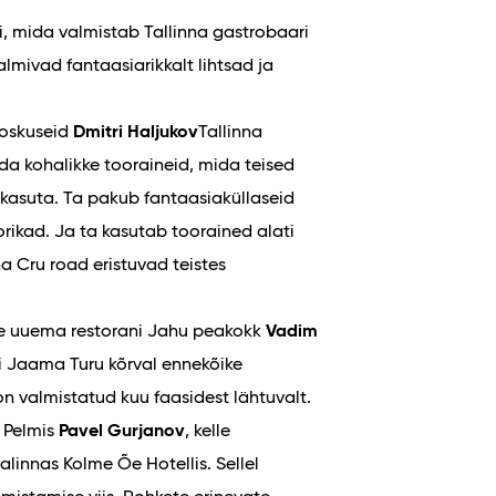
i, mida valmistab Tallinna gastrobaari
valmivad fantaasiarikkalt lihtsad ja
.
 oskuseid
Dmitri Haljukov
Tallinna
eida kohalikke tooraineid, mida teised
 kasuta. Ta pakub fantaasiaküllaseid
rikad. Ja ta kasutab toorained alati
a Cru road eristuvad teistes
ige uuema restorani Jahu peakokk
Vadim
ti Jaama Turu kõrval ennekõike
on valmistatud kuu faasidest lähtuvalt.
 Pelmis
Pavel Gurjanov
, kelle
alinnas Kolme Õe Hotellis. Sellel