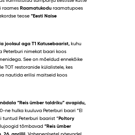
s valmistatud šampanja Eestisse kätte
li raames
Raamatukodu
raamatupoes
jekordse teose
“Eesti Naise
la jooksul aga
T1 Katusebaarist,
kuhu
ja Peterburi nimekat baari koos
armenidega. See on mõeldud ennekõike
e TOT restoranide külalistele, kes
 nautida erilisi maitseid koos
T nädala “Reis ümber taldriku” avapidu,
0-ne hulka kuuluva Peterburi baari “El
i tuntud Peterburi baarist “
Poltory
võlujoogid tõmbavad
“Reis ümber
 26. aprillil.
Vahepealsetel päevadel