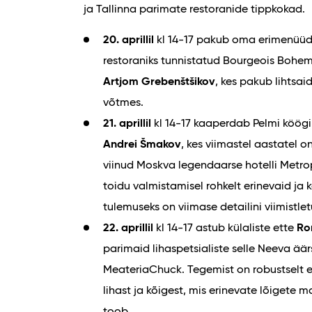
ja Tallinna parimate restoranide tippkokad.
20. aprillil
kl 14-17 pakub oma erimenüüd
restoraniks tunnistatud Bourgeois Bohe
Artjom Grebenštšikov
, kes pakub lihtsa
võtmes.
21. aprillil
kl 14-17 kaaperdab Pelmi köögi E
Andrei Šmakov
, kes viimastel aastatel
viinud Moskva legendaarse hotelli Metro
toidu valmistamisel rohkelt erinevaid ja 
tulemuseks on viimase detailini viimistl
22. aprillil
kl 14-17 astub külaliste ette
Ro
parimaid lihaspetsialiste selle Neeva äär
MeateriaChuck. Tegemist on robustselt e
lihast ja kõigest, mis erinevate lõigete
toob.