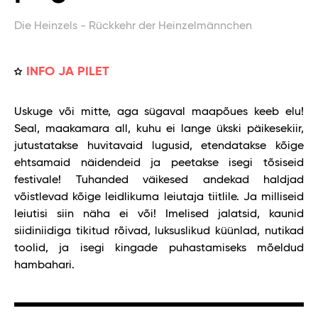
Die Heinzels - Rückkehr der Heinzelmännchen
INFO JA PILET
Uskuge või mitte, aga sügaval maapõues keeb elu!
Seal, maakamara all, kuhu ei lange ükski päikesekiir,
jutustatakse huvitavaid lugusid, etendatakse kõige
ehtsamaid näidendeid ja peetakse isegi tõsiseid
festivale! Tuhanded väikesed andekad haldjad
võistlevad kõige leidlikuma leiutaja tiitlile. Ja milliseid
leiutisi siin näha ei või! Imelised jalatsid, kaunid
siidiniidiga tikitud rõivad, luksuslikud küünlad, nutikad
toolid, ja isegi kingade puhastamiseks mõeldud
hambahari.