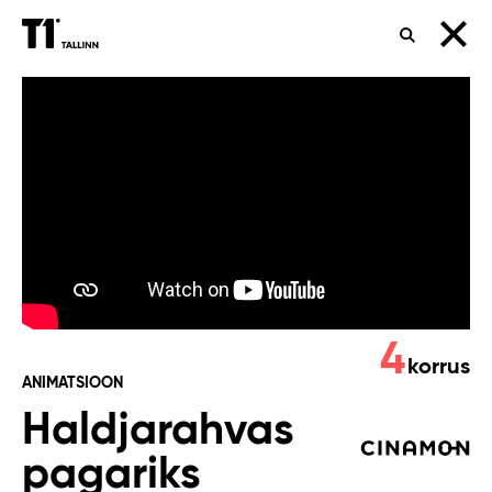
OTSING
Haldjarahvas
pagariks
4
korrus
ANIMATSIOON
Haldjarahvas
pagariks