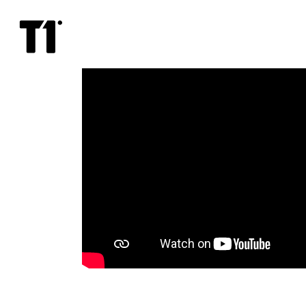
Kosmosejaam
IMAX
3D