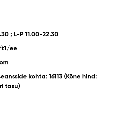
.30 ; L-P 11.00-22.30
/t1/ee
com
seansside kohta: 16113 (Kõne hind:
i tasu)