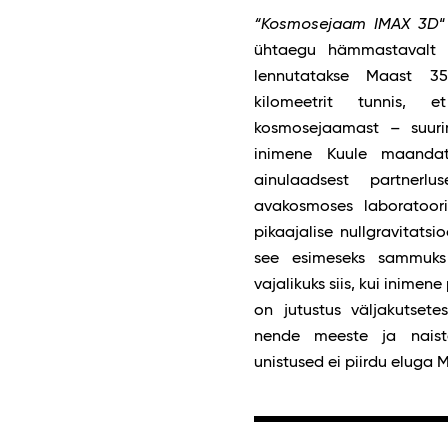
“Kosmosejaam IMAX 3D
“
ühtaegu hämmastavalt il
lennutatakse Maast 35
kilomeetrit tunnis, 
kosmosejaamast – suurim
inimene Kuule maandat
ainulaadsest partnerl
avakosmoses laboratoori
pikaajalise nullgravitatsi
see esimeseks sammuks
vajalikuks siis, kui inime
on jutustus väljakutsete
nende meeste ja naiste 
unistused ei piirdu eluga 