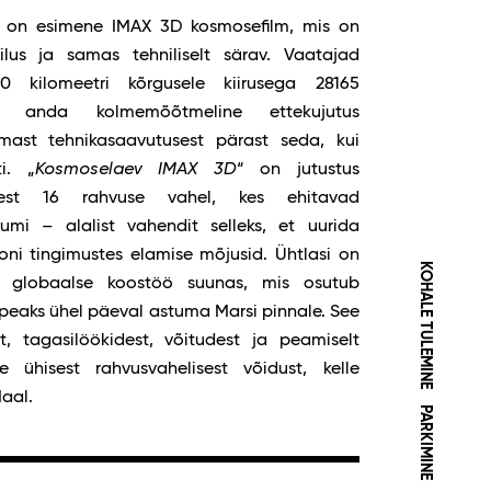
 on esimene IMAX 3D kosmosefilm, mis on
us ja samas tehniliselt särav. Vaatajad
0 kilomeetri kõrgusele kiirusega 28165
et anda kolmemõõtmeline ettekujutus
ast tehnikasaavutusest pärast seda, kui
i. „
Kosmoselaev IMAX 3D
“ on jutustus
usest 16 rahvuse vahel, kes ehitavad
umi – alalist vahendit selleks, et uurida
ooni tingimustes elamise mõjusid. Ühtlasi on
KOHALE TULEMINE
 globaalse koostöö suunas, mis osutub
ne peaks ühel päeval astuma Marsi pinnale. See
st, tagasilöökidest, võitudest ja peamiselt
ühisest rahvusvahelisest võidust, kelle
Maal.
PARKIMINE