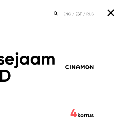
ENG
EST
RUS
OTSING
sejaam
3D
4
korrus