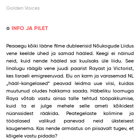
Golden Voices
INFO JA PILET
Peaaegu kõiki lääne filme dubleerisid Nõukogude Liidus
vene keelde ühed ja samad hääled. Keegi ei näinud
neid, kuid nende hääled sai kuulsaks üle liidu. See
linalugu räägib vene juudi paarist Rayast ja Victorist,
kes Iisraeli emigreeruvad. Elu on karm ja varasemad NL
„hääl-kangelased“ peavad leidma uue viisi, kuidas
muutunud oludes hakkama saada. Häbeliku loomuga
Raya võtab vastu ainsa talle tehtud tööpakkumise,
kuid ta ei julge mehele selle ameti kõikidest
nüanssidest rääkida. Peategelaste kolimine ja
tööalased valikud panevad neid üksteisest
kaugenema. Kas nende armastus on piisavalt tugev, et
kõigele vastu pidada?