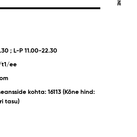
.30 ; L-P 11.00-22.30
/t1/ee
com
seansside kohta: 16113 (Kõne hind:
i tasu)