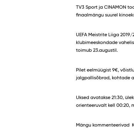
TV3 Sport ja CINAMON toov
finaalmängu suurel kinoekr
UEFA Meistrite Liiga 201
klubimeeskondade vahelist
toimub 23.augustil.
Pilet eelmüügist 9€, võistl
jalgpallisõbrad, kohtade a
Uksed avatakse 21:30, üle
orienteeruvalt kell 00:20, 
Mängu kommenteerivad Ka