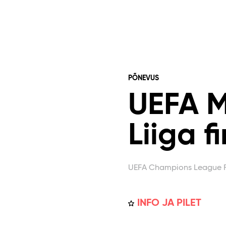
PÕNEVUS
UEFA M
Liiga f
UEFA Champions League F
INFO JA PILET