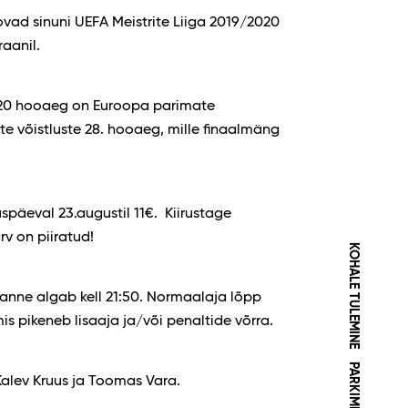
ad sinuni UEFA Meistrite Liiga 2019/2020
aanil.
9/20 hooaeg on Euroopa parimate
e võistluste 28. hooaeg, mille finaalmäng
uspäeval 23.augustil 11€. Kiirustage
rv on piiratud!
KOHALE TULEMINE
kanne algab kell 21:50. Normaalaja lõpp
mis pikeneb lisaaja ja/või penaltide võrra.
PARKIMINE
lev Kruus ja Toomas Vara.