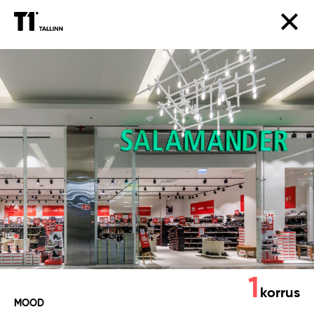
Salamander
Outlet
1
korrus
MOOD