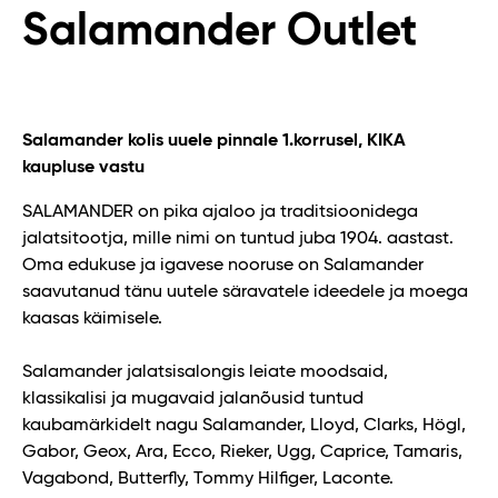
Salamander Outlet
Salamander kolis uuele pinnale 1.korrusel, KIKA
kaupluse vastu
SALAMANDER on pika ajaloo ja traditsioonidega
jalatsitootja, mille nimi on tuntud juba 1904. aastast.
Oma edukuse ja igavese nooruse on Salamander
saavutanud tänu uutele säravatele ideedele ja moega
kaasas käimisele.
Salamander jalatsisalongis leiate moodsaid,
klassikalisi ja mugavaid jalanõusid tuntud
kaubamärkidelt nagu Salamander, Lloyd, Clarks, Högl,
Gabor, Geox, Ara, Ecco, Rieker, Ugg, Caprice, Tamaris,
Vagabond, Butterfly, Tommy Hilfiger, Laconte.