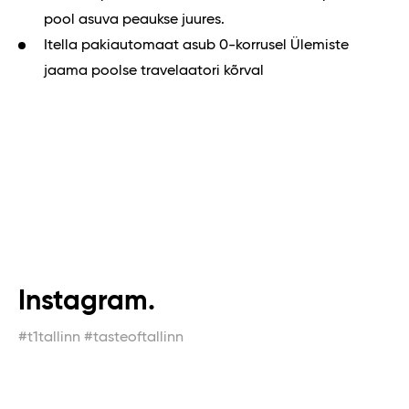
pool asuva peaukse juures.
Itella pakiautomaat asub 0-korrusel Ülemiste
jaama poolse travelaatori kõrval
Instagram.
#t1tallinn #tasteoftallinn