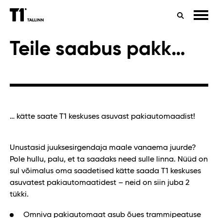
ÜHISTRANSPORT
T1 VENUE
KONTAKT
OTSING
MEESKOND
PARKIMINE
T1 SISEKORRAEESKIRJAD
Teile saabus pakk…
… kätte saate T1 keskuses asuvast pakiautomaadist!
Unustasid juuksesirgendaja maale vanaema juurde?
Pole hullu, palu, et ta saadaks need sulle linna. Nüüd on
sul võimalus oma saadetised kätte saada T1 keskuses
asuvatest pakiautomaatidest – neid on siin juba 2
tükki.
Omniva pakiautomaat asub õues trammipeatuse