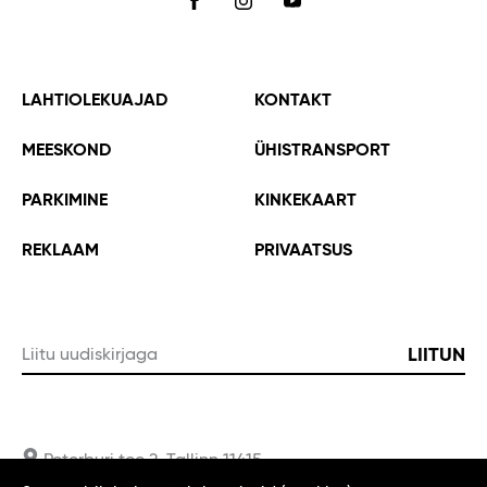
FACEBOOK
INSTAGRAM
YOUTUBE
LAHTIOLEKUAJAD
KONTAKT
MEESKOND
ÜHISTRANSPORT
PARKIMINE
KINKEKAART
REKLAAM
PRIVAATSUS
LIITUN
Liitu uudiskirjaga
Palun sisestage korrektne email
Peterburi tee 2, Tallinn 11415