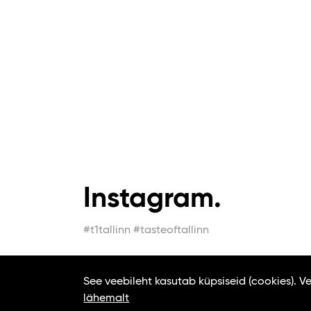
Instagram.
#t1tallinn #tasteoftallinn
See veebileht kasutab küpsiseid (cookies). 
lähemalt