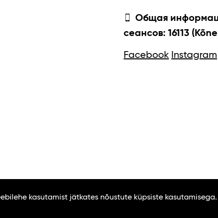
Общая информаци
сеансов: 16113 (Kõne
Facebook
Instagram
Veebilehe kasutamist jätkates nõustute küpsiste kasutamisega