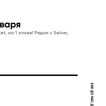
нваря
t, на 1 этаже! Рядом с Selver,
КАК ДО НАС ДОБРАТЬСЯ