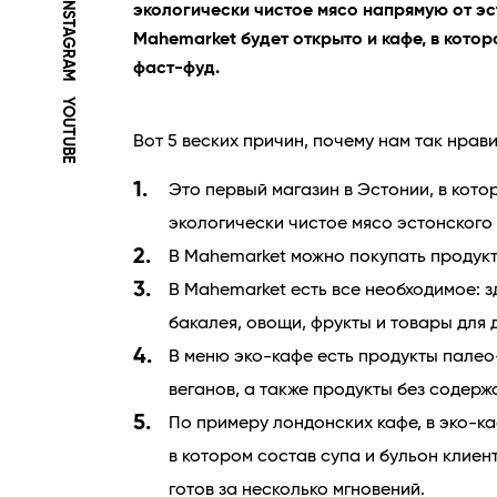
INSTAGRAM
экологически чистое мясо напрямую от эс
Mahemarket будет открыто и кафе, в кото
фаст-фуд.
YOUTUBE
Вот 5 веских причин, почему нам так нрав
Это первый магазин в Эстонии, в кото
экологически чистое мясо эстонского
В Mahemarket можно покупать продукт
В Mahemarket есть все необходимое: з
бакалея, овощи, фрукты и товары для 
В меню эко-кафе есть продукты палео
веганов, а также продукты без содерж
По примеру лондонских кафе, в эко-к
в котором состав супа и бульон клиент
готов за несколько мгновений.