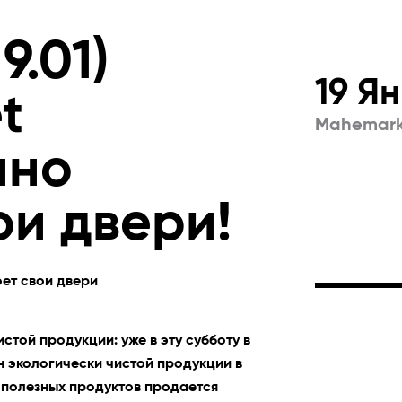
9.01)
19 Я
t
Mahemarke
нно
ои двери!
оет свои двери
стой продукции: уже в эту субботу в
н экологически чистой продукции в
 полезных продуктов продается