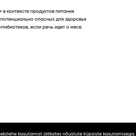
» в контексте продуктов питания
х потенциально опасных для здоровья
тибиотиков, если речь идет о мясе.
Veebilehe kasutamist jätkates nõustute küpsiste kasutamisega