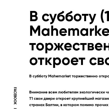
В субботу (1
Mahemarke
торжестве
откроет св
В субботу Mahemarket торжественно откр
FACEBOOK
Внимание всем любителям экологически чи
T1 свои двери откроет крупнейший магази
странах Балтии, в котором помимо прочих