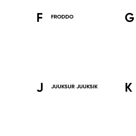
F
G
FRODDO
J
K
JUUKSUR JUUKSIK